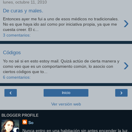
lunes, octubre 11, 2010
De curas y males.
›
Entonces ayer me fui a uno de esos médicos no tradicionales.
No es que haya ido así como por iniciativa propia, ya que me
cuesta creer. El c...
3 comentarios:
Códigos
›
Yo no sé si en esto estoy mail. Quizá actúo de cierta manera y
como veo que es un comportamiento común, lo asocio con
ciertos códigos que to...
6 comentarios:
‹
›
Inicio
Ver versión web
BLOGGER PROFILE
So
Nunca entro en una habitación sin antes encender la luz.