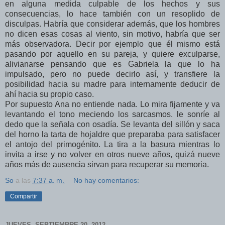
en alguna medida culpable de los hechos y sus
consecuencias, lo hace también con un resoplido de
disculpas. Habría que considerar además, que los hombres
no dicen esas cosas al viento, sin motivo, habría que ser
más observadora. Decir por ejemplo que él mismo está
pasando por aquello en su pareja, y quiere exculparse,
alivianarse pensando que es Gabriela la que lo ha
impulsado, pero no puede decirlo así, y transfiere la
posibilidad hacia su madre para internamente deducir de
ahí hacia su propio caso.
Por supuesto Ana no entiende nada. Lo mira fijamente y va
levantando el tono meciendo los sarcasmos. le sonríe al
dedo que la señala con osadía. Se levanta del sillón y saca
del horno la tarta de hojaldre que preparaba para satisfacer
el antojo del primogénito. La tira a la basura mientras lo
invita a irse y no volver en otros nueve años, quizá nueve
años más de ausencia sirvan para recuperar su memoria.
So
a las
7:37 a. m.
No hay comentarios:
Compartir
JUEVES, SEPTIEMBRE 20, 2012