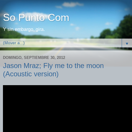
So Punto Com
Y sin embargo, gira.
▼
DOMINGO, SEPTIEMBRE 30, 2012
Jason Mraz; Fly me to the moon
(Acoustic version)