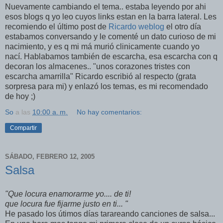
Nuevamente cambiando el tema.. estaba leyendo por ahi
esos blogs q yo leo cuyos links estan en la barra lateral. Les
recomiendo el último post de
Ricardo weblog
el otro día
estabamos conversando y le comenté un dato curioso de mi
nacimiento, y es q mi má murió clinicamente cuando yo
nací. Hablabamos también de escarcha, esa escarcha con q
decoran los almacenes.. "unos corazones tristes con
escarcha amarrilla" Ricardo escribió al respecto (grata
sorpresa para mi) y enlazó los temas, es mi recomendado
de hoy ;)
So
a las
10:00 a. m.
No hay comentarios:
Compartir
SÁBADO, FEBRERO 12, 2005
Salsa
"Que locura enamorarme yo.... de ti!
que locura fue fijarme justo en ti... "
He pasado los útimos dí­as tarareando canciones de salsa...