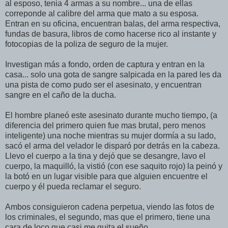
al esposo, tenia 4 armas a su nombre... una de ellas
correponde al calibre del arma que mato a su esposa.
Entran en su oficina, encuentran balas, del arma respectiva,
fundas de basura, libros de como hacerse rico al instante y
fotocopias de la poliza de seguro de la mujer.
Investigan más a fondo, orden de captura y entran en la
casa... solo una gota de sangre salpicada en la pared les da
una pista de como pudo ser el asesinato, y encuentran
sangre en el caño de la ducha.
El hombre planeó este asesinato durante mucho tiempo, (a
diferencia del primero quien fue mas brutal, pero menos
inteligente) una noche mientras su mujer dormí­a a su lado,
sacó el arma del velador le disparó por detrás en la cabeza.
Llevo el cuerpo a la tina y dejó que se desangre, lavo el
cuerpo, la maquilló, la vistió (con ese saquito rojo) la peinó y
la botó en un lugar visible para que alguien encuentre el
cuerpo y él pueda reclamar el seguro.
Ambos consiguieron cadena perpetua, viendo las fotos de
los criminales, el segundo, mas que el primero, tiene una
cara de loco que casi me quita el sueño.