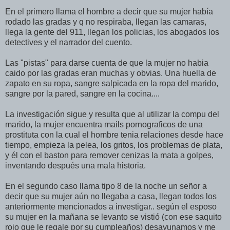
En el primero llama el hombre a decir que su mujer habí­a
rodado las gradas y q no respiraba, llegan las camaras,
llega la gente del 911, llegan los policias, los abogados los
detectives y el narrador del cuento.
Las "pistas" para darse cuenta de que la mujer no habia
caido por las gradas eran muchas y obvias. Una huella de
zapato en su ropa, sangre salpicada en la ropa del marido,
sangre por la pared, sangre en la cocina....
La investigación sigue y resulta que al utilizar la compu del
marido, la mujer encuentra mails pornograficos de una
prostituta con la cual el hombre tenia relaciones desde hace
tiempo, empieza la pelea, los gritos, los problemas de plata,
y él con el baston para remover cenizas la mata a golpes,
inventando después una mala historia.
En el segundo caso llama tipo 8 de la noche un señor a
decir que su mujer aún no llegaba a casa, llegan todos los
anteriormente mencionados a investigar.. según el esposo
su mujer en la mañana se levanto se vistió (con ese saquito
rojo que le regale por su cumpleaños) desayunamos y me