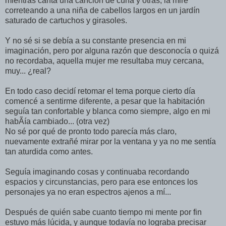
mientras canta una canción de cuna y otras, la miré
correteando a una niña de cabellos largos en un jardí­n
saturado de cartuchos y girasoles.
Y no sé si se debí­a a su constante presencia en mi
imaginación, pero por alguna razón que desconocí­a o quizá
no recordaba, aquella mujer me resultaba muy cercana,
muy... ¿real?
En todo caso decidí retomar el tema porque cierto dí­a
comencé a sentirme diferente, a pesar que la habitación
seguí­a tan confortable y blanca como siempre, algo en mi
habÃía cambiado... (otra vez)
No sé por qué de pronto todo parecí­a más claro,
nuevamente extrañé mirar por la ventana y ya no me sentí­a
tan aturdida como antes.
Seguí­a imaginando cosas y continuaba recordando
espacios y circunstancias, pero para ese entonces los
personajes ya no eran espectros ajenos a mí...
Después de quién sabe cuanto tiempo mi mente por fin
estuvo más lúcida, y aunque todaví­a no lograba precisar