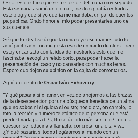
Oscar es un chico que se me pierde del mapa muy seguido.
Esta semana asomó en un mail, me dijo q habí­a entrado a
este blog y que si yo querí­a me mandaba un par de cuentos
pa publicar. Grato honor el mí­o poder presentarles uno de
sus cuentos.
Sé que lo ideal serí­a que la nena o yo escribamos todo lo
aquí­ publicado.. no me gusta eso de copiar lo de otros.. pero
estoy encantada con la idea de mostrarles esto que me
fascinaba, escogí­ un relato corto, para poder hacer la
presentación del caso y no cansarles con muchas letras.
Espero que dejen su opinión en la cajita de comentarios.
Aquí­ un cuento de
Oscar Iván Echeverry
.
"Y qué pasarí­a si el amor, en vez de arrojarnos a las brazas
de la desesperación por una búsqueda frenética de un alma
que no sabes ni si quiera si existe; nos diera, en cambio, la
foto, dirección y número telefónico de la persona que está
predestinada para ti? ¿No serí­a todo más sencillo? Toda la
cuestión se reducirí­a a llamarla, concretar una cita y ya.
¿Y qué pasarí­a si todos llegáramos al mundo con un