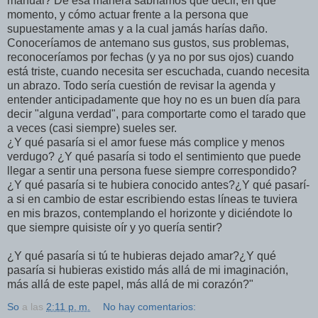
manual? De esa manera sabrí­amos qué decir, en qué
momento, y cómo actuar frente a la persona que
supuestamente amas y a la cual jamás harí­as daño.
Conocerí­amos de antemano sus gustos, sus problemas,
reconocerí­amos por fechas (y ya no por sus ojos) cuando
está triste, cuando necesita ser escuchada, cuando necesita
un abrazo. Todo serí­a cuestión de revisar la agenda y
entender anticipadamente que hoy no es un buen dí­a para
decir "alguna verdad", para comportarte como el tarado que
a veces (casi siempre) sueles ser.
¿Y qué pasarí­a si el amor fuese más complice y menos
verdugo? ¿Y qué pasarí­a si todo el sentimiento que puede
llegar a sentir una persona fuese siempre correspondido?
¿Y qué pasarí­a si te hubiera conocido antes?¿Y qué pasarí­
a si en cambio de estar escribiendo estas lí­neas te tuviera
en mis brazos, contemplando el horizonte y diciéndote lo
que siempre quisiste oí­r y yo querí­a sentir?
¿Y qué pasarí­a si tú te hubieras dejado amar?¿Y qué
pasarí­a si hubieras existido más allá de mi imaginación,
más allá de este papel, más allá de mi corazón?"
So
a las
2:11 p. m.
No hay comentarios: