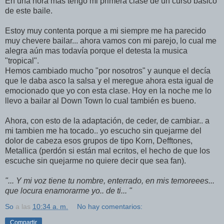
En una hora mas tengo mi primera clase de un curso básico
de este baile.
Estoy muy contenta porque a mi siempre me ha parecido
muy chevere bailar... ahora vamos con mi parejo, lo cual me
alegra aún mas todaví­a porque el detesta la musica
"tropical".
Hemos cambiado mucho "por nosotros" y aunque el decí­a
que le daba asco la salsa y el meregue ahora esta igual de
emocionado que yo con esta clase. Hoy en la noche me lo
llevo a bailar al Down Town lo cual también es bueno.
Ahora, con esto de la adaptación, de ceder, de cambiar.. a
mi tambien me ha tocado.. yo escucho sin quejarme del
dolor de cabeza esos grupos de tipo Korn, Defftones,
Metallica (perdón si están mal ecritos, el hecho de que los
escuche sin quejarme no quiere decir que sea fan).
"... Y mi voz tiene tu nombre, enterrado, en mis temoreees...
que locura enamorarme yo.. de ti... "
So
a las
10:34 a. m.
No hay comentarios:
Compartir