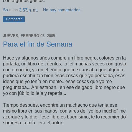
con algunos gastos.
So
a las
2:57 p. m.
No hay comentarios:
Compartir
JUEVES, FEBRERO 03, 2005
Para el fin de Semana
Hace ya algunos años compré un libro negro, colores en la
portada, un libro de cuentos, lo leí­ muchas veces con gusto,
con emoción, y con el enojo que me causaba que alguien
pudiera escribir tan bien esas cosas que yo pensaba, esas
ideas que yo tení­a en mente.. esas cosas que yo me
preguntaba... Ahí­ estaban.. en ese delgado libro negro que
yo con júbilo lo leí­a y repetí­a...
Tiempo después, encontré un muchacho que tenia ese
mismo libro en sus manos, con aires de "yo leo mucho" me
acerqué y le dije: "ese libro es buení­simo, te lo recomiendo"
sorpresa la mí­a.. era el autor.