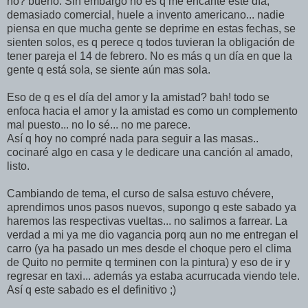
no? bueno. Sin embargo no es q me encante este día,
demasiado comercial, huele a invento americano... nadie
piensa en que mucha gente se deprime en estas fechas, se
sienten solos, es q perece q todos tuvieran la obligación de
tener pareja el 14 de febrero. No es más q un día en que la
gente q está sola, se siente aún mas sola.
Eso de q es el día del amor y la amistad? bah! todo se
enfoca hacia el amor y la amistad es como un complemento
mal puesto... no lo sé... no me parece.
Así q hoy no compré nada para seguir a las masas..
cocinaré algo en casa y le dedicare una canción al amado,
listo.
Cambiando de tema, el curso de salsa estuvo chévere,
aprendimos unos pasos nuevos, supongo q este sabado ya
haremos las respectivas vueltas... no salimos a farrear. La
verdad a mi ya me dio vagancia porq aun no me entregan el
carro (ya ha pasado un mes desde el choque pero el clima
de Quito no permite q terminen con la pintura) y eso de ir y
regresar en taxi... además ya estaba acurrucada viendo tele.
Así q este sabado es el definitivo ;)