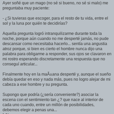
Ayer soñé que un mago (no sé si bueno, no sé si malo) me
preguntaba muy paciente:
- ¿Si tuvieras que escoger, para el resto de tu vida, entre el
sol y la luna por quién te decidirí­as?
Aquella pregunta logró intranquilizarme durante toda la
noche, porque aún cuando no me desperté jamás, no pude
descansar como necesitaba hacerlo... sentí­a una angustia
atroz porque, si bien es cierto el hombre nunca dijo una
palabra para obligarme a responder, sus ojos se clavaron en
mi rostro esperando discretamente una respuesta que no
conseguí­ articular...
Finalmente hoy en la maÃ±ana desperté y, aunque el sueño
debí­a quedar en eso y nada más, pues no logro alejar de mi
cabeza a ese hombre y su pregunta.
Supongo que podrí­a (¿serí­a conveniente?) asociar la
escena con el sentimiento tan ¿? que nace al interior de
cada uno cuando, entre un millón de posibilidades,
debemos elegir a penas una...