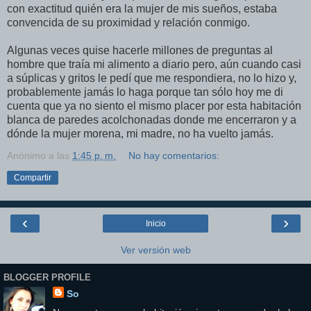
con exactitud quién era la mujer de mis sueños, estaba
convencida de su proximidad y relación conmigo.
Algunas veces quise hacerle millones de preguntas al
hombre que traí­a mi alimento a diario pero, aún cuando casi
a súplicas y gritos le pedí­ que me respondiera, no lo hizo y,
probablemente jamás lo haga porque tan sólo hoy me di
cuenta que ya no siento el mismo placer por esta habitación
blanca de paredes acolchonadas donde me encerraron y a
dónde la mujer morena, mi madre, no ha vuelto jamás.
Anónimo
a las
1:45 p. m.
No hay comentarios:
Compartir
‹
›
Inicio
Ver versión web
BLOGGER PROFILE
So