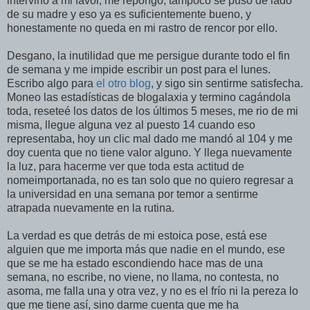
intervino a mi favor, me repongo, tampoco se puso de lado
de su madre y eso ya es suficientemente bueno, y
honestamente no queda en mi rastro de rencor por ello.
Desgano, la inutilidad que me persigue durante todo el fin
de semana y me impide escribir un post para el lunes.
Escribo algo para
el otro blog
, y sigo sin sentirme satisfecha.
Moneo las estadísticas de blogalaxia y termino cagándola
toda, reseteé los datos de los últimos 5 meses, me rio de mi
misma, llegue alguna vez al puesto 14 cuando eso
representaba, hoy un clic mal dado me mandó al 104 y me
doy cuenta que no tiene valor alguno. Y llega nuevamente
la luz, para hacerme ver que toda esta actitud de
nomeimportanada, no es tan solo que no quiero regresar a
la universidad en una semana por temor a sentirme
atrapada nuevamente en la rutina.
La verdad es que detrás de mi estoica pose, está ese
alguien que me importa más que nadie en el mundo, ese
que se me ha estado escondiendo hace mas de una
semana, no escribe, no viene, no llama, no contesta, no
asoma, me falla una y otra vez, y no es el frío ni la pereza lo
que me tiene así, sino darme cuenta que me ha