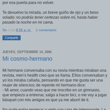
por esa puerta para no volver.
Te devuelvo la mirada, un breve guiño de ojo y un beso
volado:
no podrás tener certezas sobre mí, hasta haber
pasado la noche en mi cama.
So
a las
8:55 a. m.
1 comentario:
Compartir
JUEVES, SEPTIEMBRE 14, 2006
Mi cosmo-hermano
Mi hermano conversaba con su novia mientras miraban una
revista, men's health creo que se llama. Ellos conversaban y
yo los miraba callada, pensando en que me gusta ser una
mujer de silencios; de repente mi hermano dice:
- Mi amor, cuando veas que me inscribo en un gimnasio,
que empiezo a entrenar, salgo a hacer bici, o me voy a jugar
básquet con mis amigos es que ya me aburrí de ti.
No pude evitar regresar a verlo con cara de interrogante. La