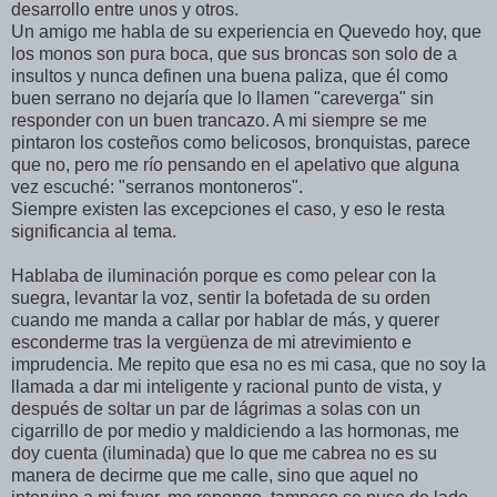
desarrollo entre unos y otros.
Un amigo me habla de su experiencia en Quevedo hoy, que
los monos son pura boca, que sus broncas son solo de a
insultos y nunca definen una buena paliza, que él como
buen serrano no dejaría que lo llamen "careverga" sin
responder con un buen trancazo. A mi siempre se me
pintaron los costeños como belicosos, bronquistas, parece
que no, pero me río pensando en el apelativo que alguna
vez escuché: "serranos montoneros".
Siempre existen las excepciones el caso, y eso le resta
significancia al tema.
Hablaba de iluminación porque es como pelear con la
suegra, levantar la voz, sentir la bofetada de su orden
cuando me manda a callar por hablar de más, y querer
esconderme tras la vergüenza de mi atrevimiento e
imprudencia. Me repito que esa no es mi casa, que no soy la
llamada a dar mi inteligente y racional punto de vista, y
después de soltar un par de lágrimas a solas con un
cigarrillo de por medio y maldiciendo a las hormonas, me
doy cuenta (iluminada) que lo que me cabrea no es su
manera de decirme que me calle, sino que aquel no