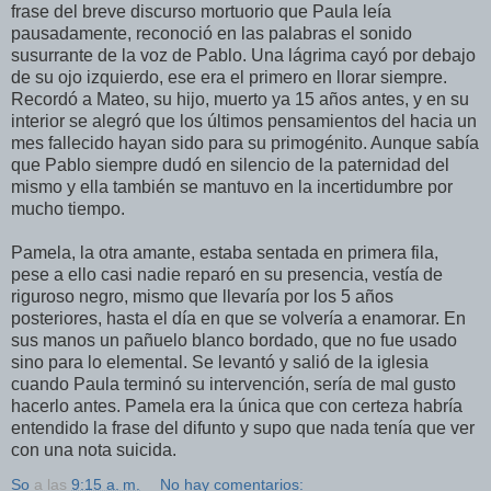
frase del breve discurso mortuorio que Paula leía
pausadamente, reconoció en las palabras el sonido
susurrante de la voz de Pablo. Una lágrima cayó por debajo
de su ojo izquierdo, ese era el primero en llorar siempre.
Recordó a Mateo, su hijo, muerto ya 15 años antes, y en su
interior se alegró que los últimos pensamientos del hacia un
mes fallecido hayan sido para su primogénito. Aunque sabía
que Pablo siempre dudó en silencio de la paternidad del
mismo y ella también se mantuvo en la incertidumbre por
mucho tiempo.
Pamela, la otra amante, estaba sentada en primera fila,
pese a ello casi nadie reparó en su presencia, vestía de
riguroso negro, mismo que llevaría por los 5 años
posteriores, hasta el día en que se volvería a enamorar. En
sus manos un pañuelo blanco bordado, que no fue usado
sino para lo elemental. Se levantó y salió de la iglesia
cuando Paula terminó su intervención, sería de mal gusto
hacerlo antes. Pamela era la única que con certeza habría
entendido la frase del difunto y supo que nada tenía que ver
con una nota suicida.
So
a las
9:15 a. m.
No hay comentarios: