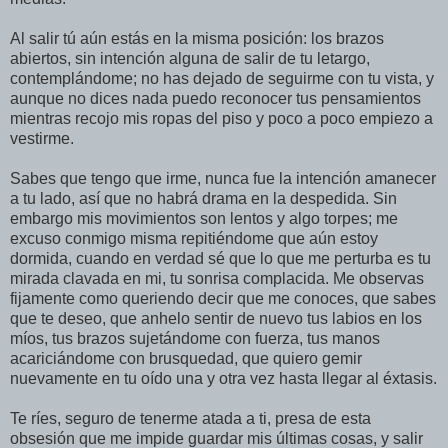
Al salir tú aún estás en la misma posición: los brazos
abiertos, sin intención alguna de salir de tu letargo,
contemplándome; no has dejado de seguirme con tu vista, y
aunque no dices nada puedo reconocer tus pensamientos
mientras recojo mis ropas del piso y poco a poco empiezo a
vestirme.
Sabes que tengo que irme, nunca fue la intención amanecer
a tu lado, así que no habrá drama en la despedida. Sin
embargo mis movimientos son lentos y algo torpes; me
excuso conmigo misma repitiéndome que aún estoy
dormida, cuando en verdad sé que lo que me perturba es tu
mirada clavada en mi, tu sonrisa complacida. Me observas
fijamente como queriendo decir que me conoces, que sabes
que te deseo, que anhelo sentir de nuevo tus labios en los
míos, tus brazos sujetándome con fuerza, tus manos
acariciándome con brusquedad, que quiero gemir
nuevamente en tu oído una y otra vez hasta llegar al éxtasis.
Te ríes, seguro de tenerme atada a ti, presa de esta
obsesión que me impide guardar mis últimas cosas, y salir