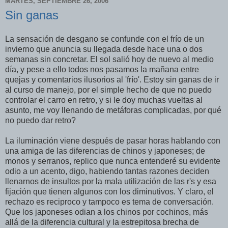
MARTES, SEPTIEMBRE 26, 2006
Sin ganas
La sensación de desgano se confunde con el frío de un
invierno que anuncia su llegada desde hace una o dos
semanas sin concretar. El sol salió hoy de nuevo al medio
día, y pese a ello todos nos pasamos la mañana entre
quejas y comentarios ilusorios al 'frío'. Estoy sin ganas de ir
al curso de manejo, por el simple hecho de que no puedo
controlar el carro en retro, y si le doy muchas vueltas al
asunto, me voy llenando de metáforas complicadas, por qué
no puedo dar retro?
La iluminación viene después de pasar horas hablando con
una amiga de las diferencias de chinos y japoneses; de
monos y serranos, replico que nunca entenderé su evidente
odio a un acento, digo, habiendo tantas razones deciden
llenarnos de insultos por la mala utilización de las r's y esa
fijación que tienen algunos con los diminutivos. Y claro, el
rechazo es reciproco y tampoco es tema de conversación.
Que los japoneses odian a los chinos por cochinos, más
allá de la diferencia cultural y la estrepitosa brecha de