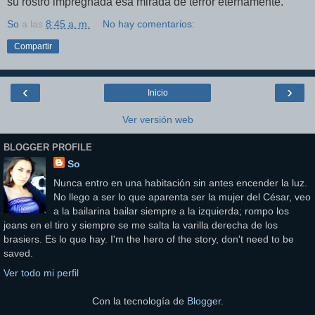
su rostro impregnada esa mirada de terror eternamente.
So
a las
8:45 a. m.
No hay comentarios:
Compartir
‹
›
Inicio
Ver versión web
BLOGGER PROFILE
So
Nunca entro en una habitación sin antes encender la luz.
No llego a ser lo que aparenta ser la mujer del César, veo
a la bailarina bailar siempre a la izquierda; rompo los
jeans en el tiro y siempre se me salta la varilla derecha de los
brasiers. Es lo que hay. I'm the hero of the story, don't need to be
saved.
Ver todo mi perfil
Con la tecnología de
Blogger
.