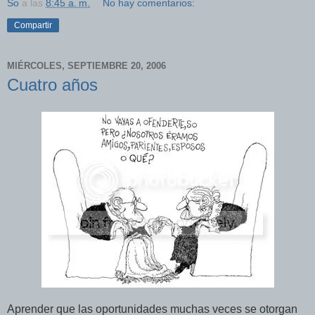
So
a las
8:45 a. m.
No hay comentarios:
Compartir
MIÉRCOLES, SEPTIEMBRE 20, 2006
Cuatro años
Aprender que las oportunidades muchas veces se otorgan