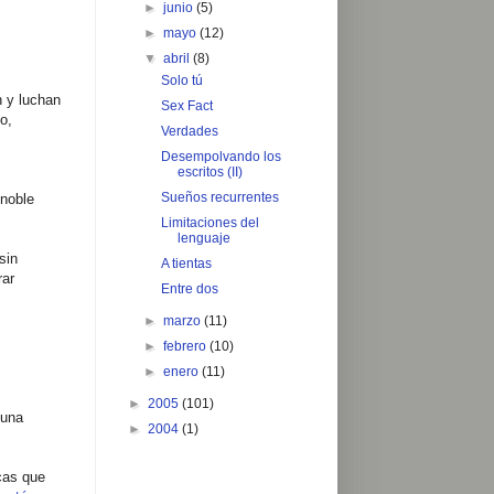
►
junio
(5)
►
mayo
(12)
▼
abril
(8)
Solo tú
n y luchan
Sex Fact
o,
Verdades
Desempolvando los
escritos (II)
Sueños recurrentes
 noble
Limitaciones del
lenguaje
sin
A tientas
rar
Entre dos
►
marzo
(11)
►
febrero
(10)
►
enero
(11)
►
2005
(101)
 una
►
2004
(1)
cas que