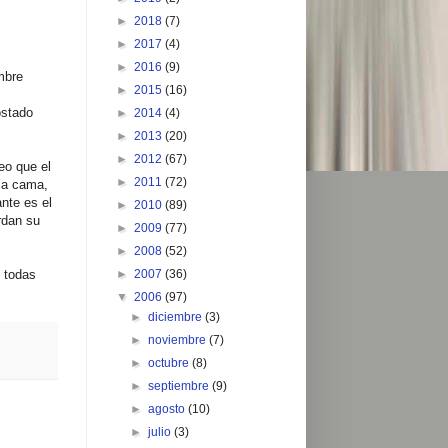
►
2018
(7)
►
2017
(4)
►
2016
(9)
mbre
►
2015
(16)
ostado
►
2014
(4)
►
2013
(20)
►
2012
(67)
eo que el
►
2011
(72)
la cama,
nte es el
►
2010
(89)
rdan su
►
2009
(77)
►
2008
(52)
s todas
►
2007
(36)
▼
2006
(97)
►
diciembre
(3)
►
noviembre
(7)
►
octubre
(8)
►
septiembre
(9)
►
agosto
(10)
►
julio
(3)