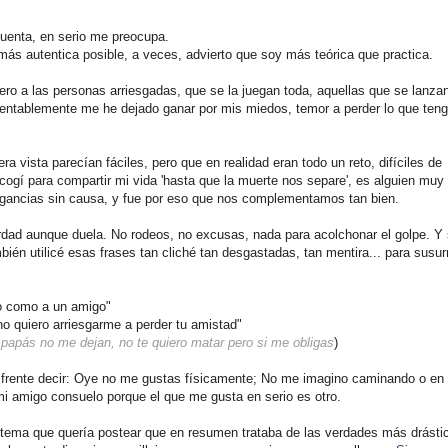
cuenta, en serio me preocupa.
 más autentica posible, a veces, advierto que soy más teórica que practica.
iero a las personas arriesgadas, que se la juegan toda, aquellas que se lanza
amentablemente me he dejado ganar por mis miedos, temor a perder lo que teng
a vista parecían fáciles, pero que en realidad eran todo un reto, difíciles de
scogí para compartir mi vida 'hasta que la muerte nos separe', es alguien muy
rogancias sin causa, y fue por eso que nos complementamos tan bien.
erdad aunque duela. No rodeos, no excusas, nada para acolchonar el golpe. Y 
ién utilicé esas frases tan cliché tan desgastadas, tan mentira... para susur
eo como a un amigo"
o quiero arriesgarme a perder tu amistad"
 papás no me dejan, no te quiero matar pero si me obligas
)
e frente decir: Oye no me gustas físicamente; No me imagino caminando o en
 mi amigo consuelo porque el que me gusta en serio es otro.
 tema que quería postear que en resumen trataba de las verdades más drásti