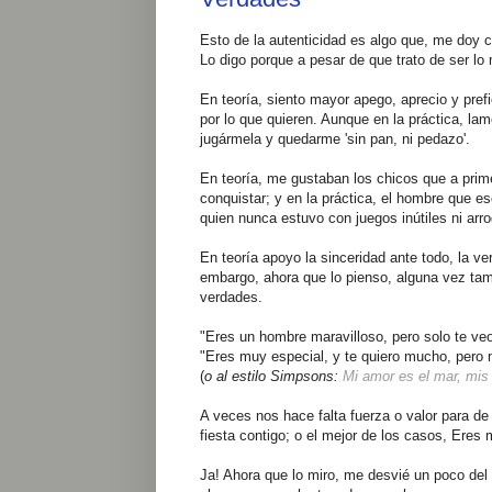
Esto de la autenticidad es algo que, me doy 
Lo digo porque a pesar de que trato de ser lo
En teoría, siento mayor apego, aprecio y pref
por lo que quieren. Aunque en la práctica, l
jugármela y quedarme 'sin pan, ni pedazo'.
En teoría, me gustaban los chicos que a primer
conquistar; y en la práctica, el hombre que e
quien nunca estuvo con juegos inútiles ni ar
En teoría apoyo la sinceridad ante todo, la v
embargo, ahora que lo pienso, alguna vez tamb
verdades.
"Eres un hombre maravilloso, pero solo te v
"Eres muy especial, y te quiero mucho, pero n
(
o al estilo Simpsons:
Mi amor es el mar, mis
A veces nos hace falta fuerza o valor para d
fiesta contigo; o el mejor de los casos, Eres
Ja! Ahora que lo miro, me desvié un poco del