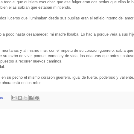
todo el que quisiera escuchar, que ese fulgor eran dos perlas que ellas le 
bién ellas sabían que estaban mintiendo.
os luceros que iluminaban desde sus pupilas eran el reflejo interno del amor
o a poco hasta desaparecer, mi madre lloraba. Lo hacía porque veía a sus hij
s montañas y al mismo mar, con el ímpetu de su corazón guerrero, sabía que
de su razón de vivir, porque, como ley de vida, las criaturas que antes sostuv
spuestos a recorrer nuevos caminos.
il.
en su pecho el mismo corazón guerrero, igual de fuerte, poderoso y valiente,
e ahora está en los míos.
ios: