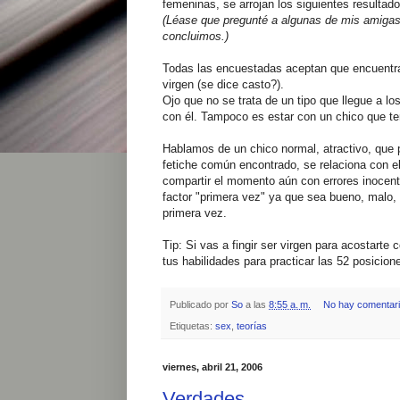
femeninas, se arrojan los siguientes resultado
(Léase que pregunté a algunas de mis amigas
concluimos.)
Todas las encuestadas aceptan que encuentran 
virgen (se dice casto?).
Ojo que no se trata de un tipo que llegue a l
con él. Tampoco es estar con un chico que ten
Hablamos de un chico normal, atractivo, que 
fetiche común encontrado, se relaciona con 
compartir el momento aún con errores inocent
factor "primera vez" ya que sea bueno, malo,
primera vez.
Tip: Si vas a fingir ser virgen para acostart
tus habilidades para practicar las 52 posicion
Publicado por
So
a las
8:55 a. m.
No hay comentar
Etiquetas:
sex
,
teorías
viernes, abril 21, 2006
Verdades