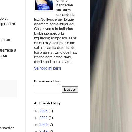
en una
habitación
sin antes
encender la
e ti.
luz. No llego a ser lo que
gir entre
aparenta ser la mujer del
César, veo a la bailarina
bailar siempre a la
izquierda; rompo los jeans
gra en
en el tiro y siempre se me
salta la varilla derecha de
aferraba a
los brasiers. Es lo que hay.
ra su
I'm the hero of the story,
don't need to be saved.
Ver todo mi perfil
Buscar este blog
Archivo del blog
►
2025
(1)
►
2022
(1)
►
2020
(7)
fantasías
►
2019
(2)