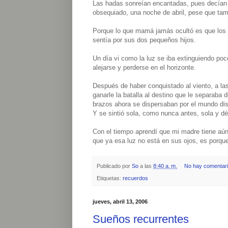
Las hadas sonreían encantadas, pues decían a 
obsequiado, una noche de abril, pese que tam
Porque lo que mamá jamás ocultó es que los d
sentía por sus dos pequeños hijos.
Un día vi como la luz se iba extinguiendo poc
alejarse y perderse en el horizonte.
Después de haber conquistado al viento, a la
ganarle la batalla al destino que le separaba 
brazos ahora se dispersaban por el mundo di
Y se sintió sola, como nunca antes, sola y déb
Con el tiempo aprendí que mi madre tiene aún 
que ya esa luz no está en sus ojos, es porqu
Publicado por
So
a las
8:40 a. m.
No hay comentar
Etiquetas:
recuerdos
jueves, abril 13, 2006
Sueños recurrentes