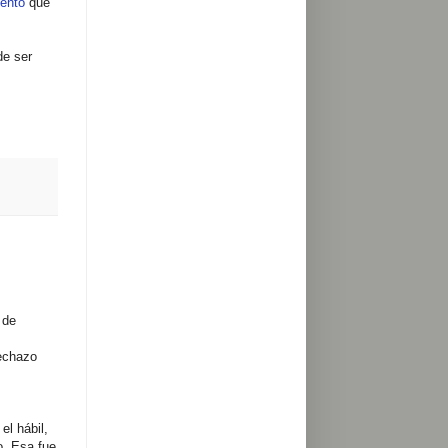
mentó
que
de ser
 de
rechazo
el hábil,
o. Esa fue