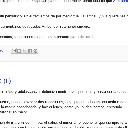
 la gente dice sin maquillaje pa que suene mejor, como aquello que
Sire co
in pensarlo y sin eufemismos de por medio fue: "a la final, y ni siquiera has 
os comentarios de Arcades Ambo, cómicamente sincero.
tarios, u opiniones respecto a la primera parte del post.
ios:
(II)
mi niñez y adolescencia, definitivamente tuvo que influir y hasta ser la causa
.
paterna, puede provocar dos reacciones, hay quienes adoptan una actitud de 
de la madre abandonada, y hay quienes, como yo, lo idealizamos, creyendo
marcharían mejor.
 de ir a vivir con mi pá, el sabio, el inmortal, el bueno, el que siempre reía, 
le humano, con tantos o más errores que los demás, y quererlo a pesar de ell