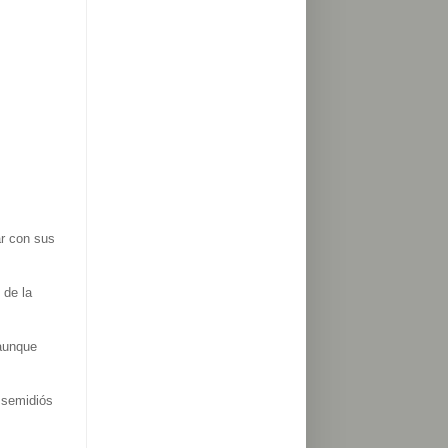
ar con sus
 de la
 aunque
 semidiós