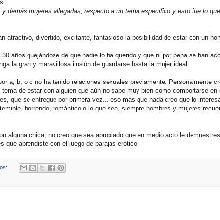
s:
 y demás mujeres allegadas, respecto a un tema especifico y esto fue lo que
atractivo, divertido, excitante, fantasioso la posibilidad de estar con un ho
os 30 años quejándose de que nadie lo ha querido y que ni por pena se han ac
ga la gran y maravillosa ilusión de guardarse hasta la mujer ideal.
por a, b, o c no ha tenido relaciones sexuales previamente. Personalmente cr
el tema de estar con alguien que aún no sabe muy bien como comportarse en 
es, que se entregue por primera vez... eso más que nada creo que lo interesa
 temible, horrendo, romántico o lo que sea, siempre hombres y mujeres recue
e con alguna chica, no creo que sea apropiado que en medio acto le demuestre
es que aprendiste con el juego de barajas erótico.
ios: