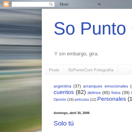
So Punto
Y sin embargo, gira.
Posts
SoPuntoCom Fotografía
argentina
(37)
arranques emocionales
cuentos
(82)
delirios
(65)
fotos
(39)
Personales
(
Opinión
(19)
peliculas
(12)
domingo, abril 30, 2006
Solo tú