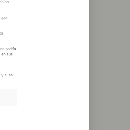
habían
 que
os
 no podría
o en sus
 y si es