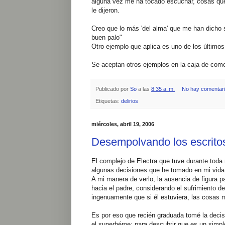
alguna vez me ha tocado escuchar, cosas que
le dijeron.
Creo que lo más 'del alma' que me han dicho s
buen palo"
Otro ejemplo que aplica es uno de los últim
Se aceptan otros ejemplos en la caja de comen
Publicado por
So
a las
8:35 a. m.
No hay comentar
Etiquetas:
delirios
miércoles, abril 19, 2006
Desempolvando los escritos 
El complejo de Electra que tuve durante toda 
algunas decisiones que he tomado en mi vida
A mi manera de verlo, la ausencia de figura 
hacia el padre, considerando el sufrimiento 
ingenuamente que si él estuviera, las cosas 
Es por eso que recién graduada tomé la decisión
el superhéroe; para descubrir que es un simp