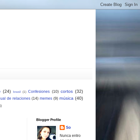
e
(24)
cortos
(32)
Confesiones
(10)
brasil
(1)
música
(40)
ual de relaciones
(14)
memes
(9)
6)
Blogger Profile
So
Nunca entro