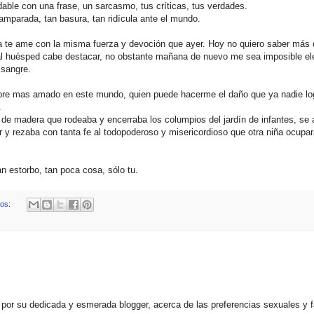
able con una frase, un sarcasmo, tus críticas, tus verdades.
amparada, tan basura, tan ridícula ante el mundo.
e ame con la misma fuerza y devoción que ayer. Hoy no quiero saber más d
 huésped cabe destacar, no obstante mañana de nuevo me sea imposible ele
sangre.
ombre mas amado en este mundo, quien puede hacerme el daño que ya nadie lo
.
 de madera que rodeaba y encerraba los columpios del jardín de infantes, se 
or y rezaba con tanta fe al todopoderoso y misericordioso que otra niña ocupa
n estorbo, tan poca cosa, sólo tu.
ios:
 por su dedicada y esmerada blogger, acerca de las preferencias sexuales y 