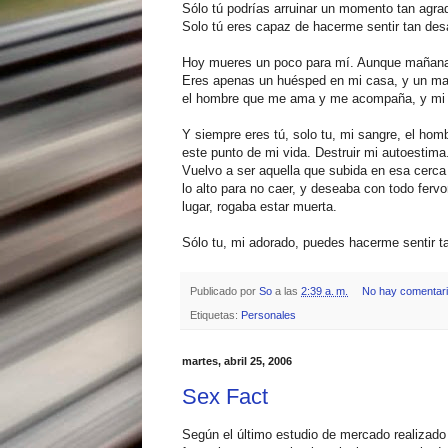
Sólo tú podrías arruinar un momento tan agrad
Solo tú eres capaz de hacerme sentir tan des
Hoy mueres un poco para mí. Aunque mañana t
Eres apenas un huésped en mi casa, y un mal
el hombre que me ama y me acompaña, y mi 
Y siempre eres tú, solo tu, mi sangre, el h
este punto de mi vida. Destruir mi autoestima
Vuelvo a ser aquella que subida en esa cerca
lo alto para no caer, y deseaba con todo ferv
lugar, rogaba estar muerta.
Sólo tu, mi adorado, puedes hacerme sentir ta
Publicado por
So
a las
2:39 a. m.
No hay comentar
Etiquetas:
Personales
martes, abril 25, 2006
Sex Fact
Según el último estudio de mercado realizado