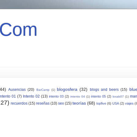
 Com
(44)
blogosfera
(32)
blu
Ausencias
(20)
blogs and beers
(15)
BarCamp
(1)
Intento 01
(7)
Intento 02
(13)
man
intento 03
(2)
intento 05
(2)
intento 04
(1)
loxab07
(1)
127)
teorías
(68)
recuerdos
(15)
reseñas
(10)
sex
(15)
topfive
(6)
USA
(2)
viajes
(