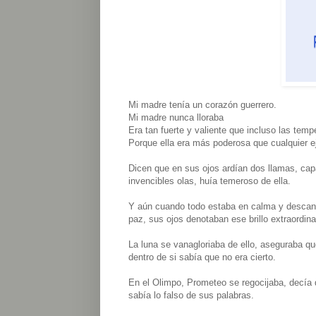
Mi madre tenía un corazón guerrero.
Mi madre nunca lloraba
Era tan fuerte y valiente que incluso las tem
Porque ella era más poderosa que cualquier ej
Dicen que en sus ojos ardían dos llamas, cap
invencibles olas, huía temeroso de ella.
Y aún cuando todo estaba en calma y descansa
paz, sus ojos denotaban ese brillo extraordina
La luna se vanagloriaba de ello, aseguraba q
dentro de si sabía que no era cierto.
En el Olimpo, Prometeo se regocijaba, decía 
sabía lo falso de sus palabras.