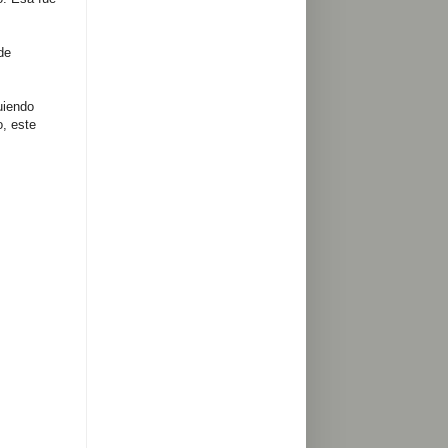
de
uiendo
o, este