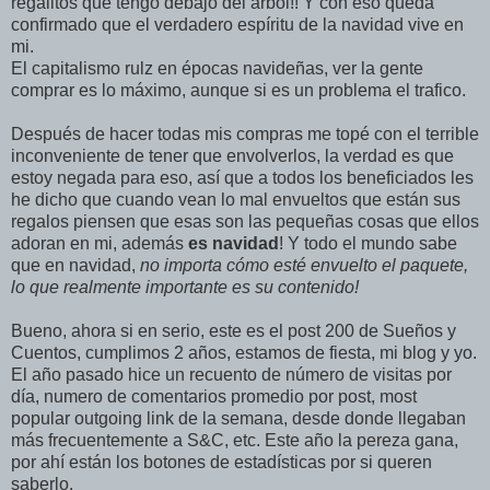
regalitos que tengo debajo del árbol!! Y con eso queda
confirmado que el verdadero espíritu de la navidad vive en
mi.
El capitalismo rulz en épocas navideñas, ver la gente
comprar es lo máximo, aunque si es un problema el trafico.
Después de hacer todas mis compras me topé con el terrible
inconveniente de tener que envolverlos, la verdad es que
estoy negada para eso, así que a todos los beneficiados les
he dicho que cuando vean lo mal envueltos que están sus
regalos piensen que esas son las pequeñas cosas que ellos
adoran en mi, además
es navidad
! Y todo el mundo sabe
que en navidad,
no importa cómo esté envuelto el paquete,
lo que realmente importante es su contenido!
Bueno, ahora si en serio, este es el post 200 de Sueños y
Cuentos, cumplimos 2 años, estamos de fiesta, mi blog y yo.
El año pasado hice un recuento de número de visitas por
día, numero de comentarios promedio por post, most
popular outgoing link de la semana, desde donde llegaban
más frecuentemente a S&C, etc. Este año la pereza gana,
por ahí están los botones de estadísticas por si queren
saberlo.