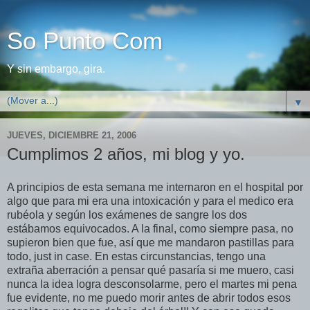
So Punto Com
Y sin embargo, gira.
▼
JUEVES, DICIEMBRE 21, 2006
Cumplimos 2 años, mi blog y yo.
A principios de esta semana me internaron en el hospital por
algo que para mi era una intoxicación y para el medico era
rubéola y según los exámenes de sangre los dos
estábamos equivocados. A la final, como siempre pasa, no
supieron bien que fue, así que me mandaron pastillas para
todo, just in case. En estas circunstancias, tengo una
extraña aberración a pensar qué pasaría si me muero, casi
nunca la idea logra desconsolarme, pero el martes mi pena
fue evidente, no me puedo morir antes de abrir todos esos