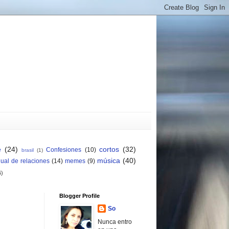
e
(24)
cortos
(32)
Confesiones
(10)
brasil
(1)
música
(40)
ual de relaciones
(14)
memes
(9)
6)
Blogger Profile
So
Nunca entro