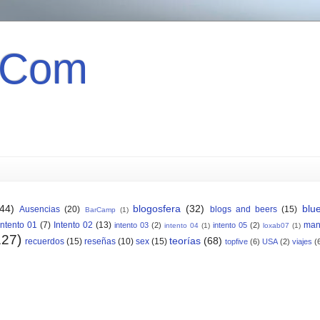
 Com
(44)
blogosfera
(32)
blu
Ausencias
(20)
blogs and beers
(15)
BarCamp
(1)
Intento 01
(7)
Intento 02
(13)
man
intento 03
(2)
intento 05
(2)
intento 04
(1)
loxab07
(1)
127)
teorías
(68)
recuerdos
(15)
reseñas
(10)
sex
(15)
topfive
(6)
USA
(2)
viajes
(