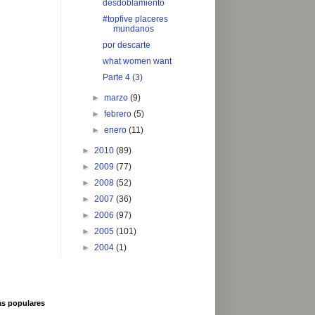
desdoblamiento
#topfive placeres
mundanos
por descarte
what women want
Parte 4 (3)
►
marzo
(9)
►
febrero
(5)
►
enero
(11)
►
2010
(89)
►
2009
(77)
►
2008
(52)
►
2007
(36)
►
2006
(97)
►
2005
(101)
►
2004
(1)
as populares