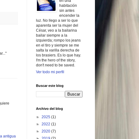
en una
habitación
sin antes
encender la
luz. No llego a ser lo que
aparenta ser la mujer del
César, veo a la bailarina
bailar siempre a la
izquierda; rompo los jeans
en el tiro y siempre se me
salta la varilla derecha de
..."
los brasiers. Es lo que hay.
I'm the hero of the story,
don't need to be saved.
Ver todo mi perfil
Buscar este blog
quiere
Archivo del blog
►
2025
(1)
►
2022
(1)
►
2020
(7)
a antigua
►
2019
(2)