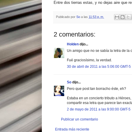
Entre dos tierras estas, y no dejas aire que re
Publicado por
So
a las
11:53 p. m.
2 comentarios:
Holden
dijo...
Un amigo que no se sabía la letra de la 
Fué graciosísimo, la verdad.
30 de abril de 2011 a las 5:06:00 GMT-5
So
dijo...
Pero que post tan borracho éste, eh?
Estaba en un concierto tributo a Héroes,
compartir esa letra que parece tan exact
2 de mayo de 2011 a las 9:00:00 GMT-5
Publicar un comentario
Entrada más reciente