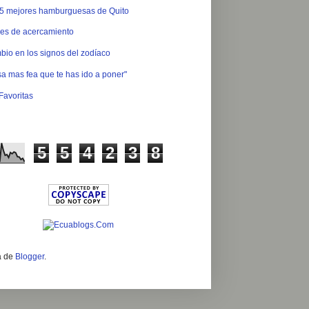
 5 mejores hamburguesas de Quito
es de acercamiento
io en los signos del zodíaco
a mas fea que te has ido a poner"
Favoritas
5
5
4
2
3
8
a de
Blogger
.