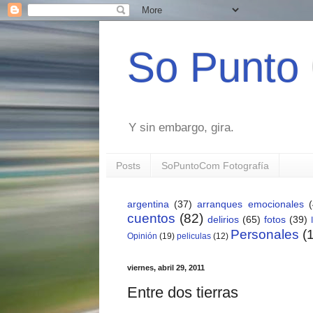
So Punto
Y sin embargo, gira.
Posts
SoPuntoCom Fotografía
argentina
(37)
arranques emocionales
cuentos
(82)
delirios
(65)
fotos
(39)
Personales
(
Opinión
(19)
peliculas
(12)
viernes, abril 29, 2011
Entre dos tierras