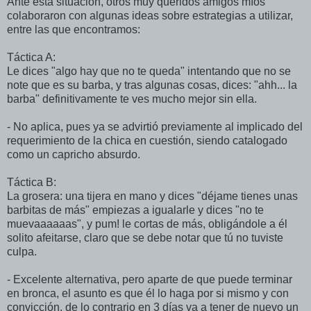
Ante esta situación, otros muy queridos amigos míos
colaboraron con algunas ideas sobre estrategias a utilizar,
entre las que encontramos:
Táctica A:
Le dices "algo hay que no te queda" intentando que no se
note que es su barba, y tras algunas cosas, dices: "ahh... la
barba" definitivamente te ves mucho mejor sin ella.
- No aplica, pues ya se advirtió previamente al implicado del
requerimiento de la chica en cuestión, siendo catalogado
como un capricho absurdo.
Táctica B:
La grosera: una tijera en mano y dices "déjame tienes unas
barbitas de más" empiezas a igualarle y dices "no te
muevaaaaaas", y pum! le cortas de más, obligándole a él
solito afeitarse, claro que se debe notar que tú no tuviste
culpa.
- Excelente alternativa, pero aparte de que puede terminar
en bronca, el asunto es que él lo haga por si mismo y con
convicción, de lo contrario en 3 días va a tener de nuevo un