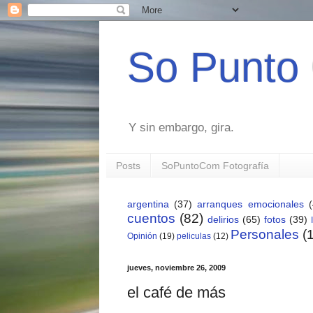
So Punto
Y sin embargo, gira.
Posts
SoPuntoCom Fotografía
argentina
(37)
arranques emocionales
cuentos
(82)
delirios
(65)
fotos
(39)
Personales
(
Opinión
(19)
peliculas
(12)
jueves, noviembre 26, 2009
el café de más