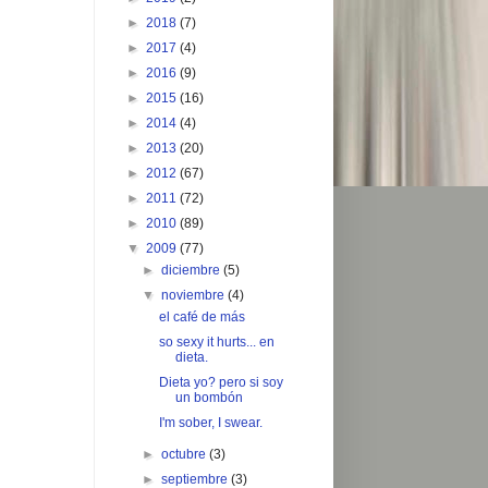
►
2018
(7)
►
2017
(4)
►
2016
(9)
►
2015
(16)
►
2014
(4)
►
2013
(20)
►
2012
(67)
►
2011
(72)
►
2010
(89)
▼
2009
(77)
►
diciembre
(5)
▼
noviembre
(4)
el café de más
so sexy it hurts... en
dieta.
Dieta yo? pero si soy
un bombón
I'm sober, I swear.
►
octubre
(3)
►
septiembre
(3)