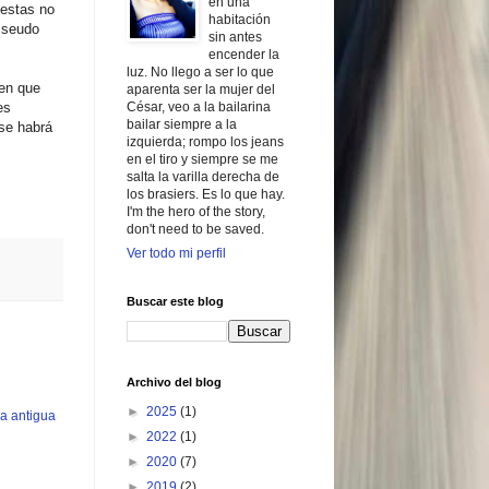
en una
 estas no
habitación
o seudo
sin antes
encender la
luz. No llego a ser lo que
 en que
aparenta ser la mujer del
es
César, veo a la bailarina
bailar siempre a la
se habrá
izquierda; rompo los jeans
en el tiro y siempre se me
salta la varilla derecha de
los brasiers. Es lo que hay.
I'm the hero of the story,
don't need to be saved.
Ver todo mi perfil
Buscar este blog
Archivo del blog
►
2025
(1)
a antigua
►
2022
(1)
►
2020
(7)
►
2019
(2)