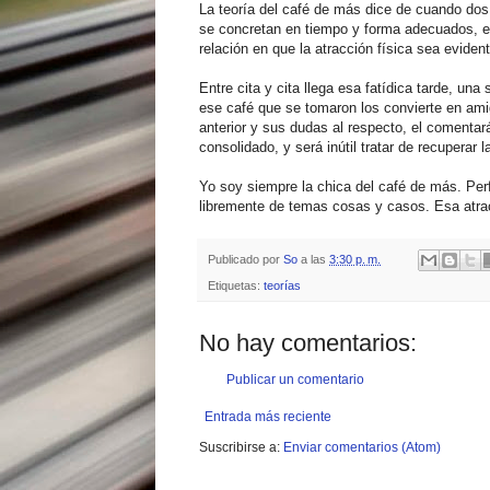
La teoría del café de más dice de cuando do
se concretan en tiempo y forma adecuados, en
relación en que la atracción física sea evide
Entre cita y cita llega esa fatídica tarde, un
ese café que se tomaron los convierte en amig
anterior y sus dudas al respecto, el coment
consolidado, y será inútil tratar de recuperar l
Yo soy siempre la chica del café de más. Pe
libremente de temas cosas y casos. Esa atrac
Publicado por
So
a las
3:30 p. m.
Etiquetas:
teorías
No hay comentarios:
Publicar un comentario
Entrada más reciente
Suscribirse a:
Enviar comentarios (Atom)