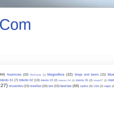
 Com
(44)
blogosfera
(32)
blu
Ausencias
(20)
blogs and beers
(15)
BarCamp
(1)
Intento 01
(7)
Intento 02
(13)
man
intento 03
(2)
intento 05
(2)
intento 04
(1)
loxab07
(1)
127)
teorías
(68)
recuerdos
(15)
reseñas
(10)
sex
(15)
topfive
(6)
USA
(2)
viajes
(