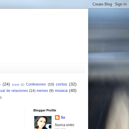
e
(24)
cortos
(32)
Confesiones
(10)
brasil
(1)
música
(40)
ual de relaciones
(14)
memes
(9)
6)
Blogger Profile
So
Nunca entro