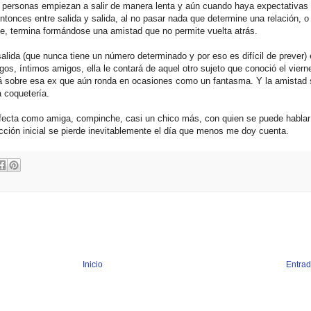
s personas empiezan a salir de manera lenta y aún cuando haya expectativas
tonces entre salida y salida, al no pasar nada que determine una relación, 
nte, termina formándose una amistad que no permite vuelta atrás.
a salida (que nunca tiene un número determinado y por eso es difícil de prever)
os, íntimos amigos, ella le contará de aquel otro sujeto que conoció el viern
ará sobre esa ex que aún ronda en ocasiones como un fantasma. Y la amistad 
a coquetería.
rfecta como amiga, compinche, casi un chico más, con quien se puede hablar
ción inicial se pierde inevitablemente el día que menos me doy cuenta.
Inicio
Entrad