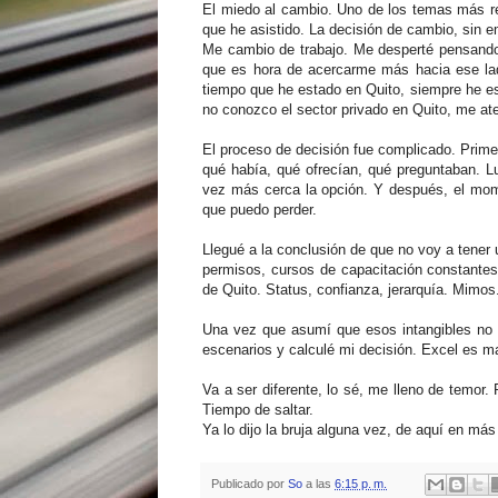
El miedo al cambio. Uno de los temas más re
que he asistido. La decisión de cambio, sin e
Me cambio de trabajo. Me desperté pensando 
que es hora de acercarme más hacia ese lad
tiempo que he estado en Quito, siempre he e
no conozco el sector privado en Quito, me ate
El proceso de decisión fue complicado. Prime
qué había, qué ofrecían, qué preguntaban. L
vez más cerca la opción. Y después, el mome
que puedo perder.
Llegué a la conclusión de que no voy a tener u
permisos, cursos de capacitación constantes,
de Quito. Status, confianza, jerarquía. Mimos
Una vez que asumí que esos intangibles no p
escenarios y calculé mi decisión. Excel es ma
Va a ser diferente, lo sé, me lleno de temor
Tiempo de saltar.
Ya lo dijo la bruja alguna vez, de aquí en más 
Publicado por
So
a las
6:15 p. m.