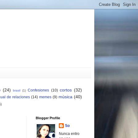
e
(24)
cortos
(32)
Confesiones
(10)
brasil
(1)
música
(40)
ual de relaciones
(14)
memes
(9)
6)
Blogger Profile
So
Nunca entro