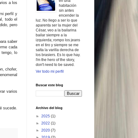
en una
rios a los
habitación
sin antes
i perfil y
encender la
l, todo el
luz. No llego a ser lo que
dido, pero
aparenta ser la mujer del
César, veo a la bailarina
bailar siempre a la
izquierda; rompo los jeans
para saber
en el tiro y siempre se me
nerme cada
salta la varilla derecha de
 tengo, lo
los brasiers. Es lo que hay.
I'm the hero of the story,
don't need to be saved.
n, chofer,
Ver todo mi perfil
 fenomenal
Buscar este blog
rar varios
ué sucede.
Archivo del blog
►
2025
(1)
►
2022
(1)
►
2020
(7)
►
2019
(2)