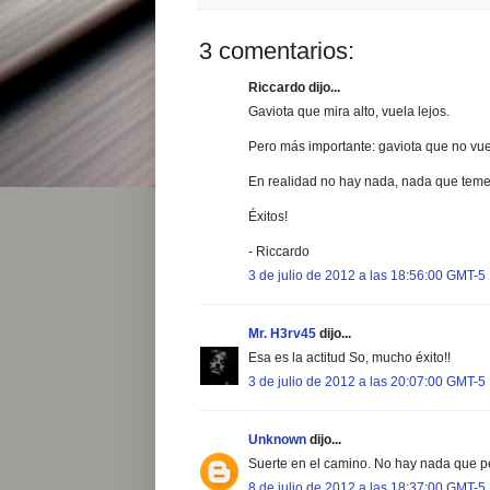
3 comentarios:
Riccardo dijo...
Gaviota que mira alto, vuela lejos.
Pero más importante: gaviota que no vue
En realidad no hay nada, nada que temer
Éxitos!
- Riccardo
3 de julio de 2012 a las 18:56:00 GMT-5
Mr. H3rv45
dijo...
Esa es la actitud So, mucho éxito!!
3 de julio de 2012 a las 20:07:00 GMT-5
Unknown
dijo...
Suerte en el camino. No hay nada que p
8 de julio de 2012 a las 18:37:00 GMT-5