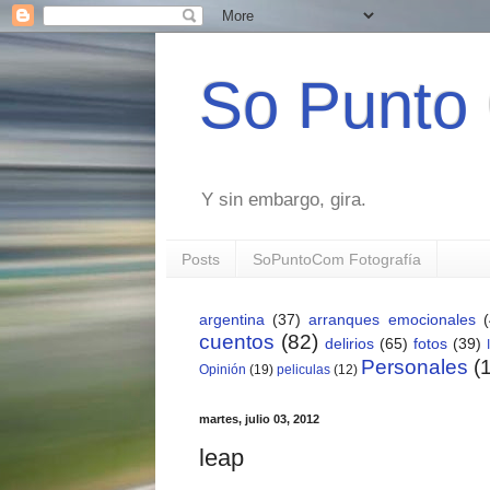
So Punto
Y sin embargo, gira.
Posts
SoPuntoCom Fotografía
argentina
(37)
arranques emocionales
cuentos
(82)
delirios
(65)
fotos
(39)
Personales
(
Opinión
(19)
peliculas
(12)
martes, julio 03, 2012
leap