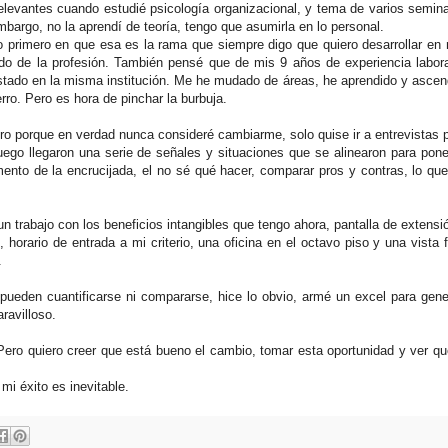
levantes cuando estudié psicología organizacional, y tema de varios semina
mbargo, no la aprendí de teoría, tengo que asumirla en lo personal.
primero en que esa es la rama que siempre digo que quiero desarrollar en m
o de la profesión. También pensé que de mis 9 años de experiencia labora
stado en la misma institución. Me he mudado de áreas, he aprendido y ascen
rro. Pero es hora de pinchar la burbuja.
ro porque en verdad nunca consideré cambiarme, solo quise ir a entrevistas 
uego llegaron una serie de señales y situaciones que se alinearon para po
nto de la encrucijada, el no sé qué hacer, comparar pros y contras, lo que
n trabajo con los beneficios intangibles que tengo ahora, pantalla de extensió
 horario de entrada a mi criterio, una oficina en el octavo piso y una vista
.
ueden cuantificarse ni compararse, hice lo obvio, armé un excel para gene
ravilloso.
. Pero quiero creer que está bueno el cambio, tomar esta oportunidad y ver q
mi éxito es inevitable.