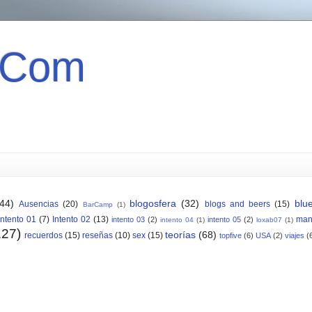
 Com
(44)
blogosfera
(32)
blu
Ausencias
(20)
blogs and beers
(15)
BarCamp
(1)
Intento 01
(7)
Intento 02
(13)
man
intento 03
(2)
intento 05
(2)
intento 04
(1)
loxab07
(1)
127)
teorías
(68)
recuerdos
(15)
reseñas
(10)
sex
(15)
topfive
(6)
USA
(2)
viajes
(