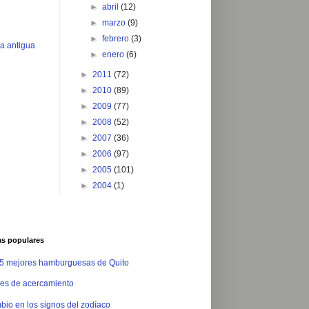
►
abril
(12)
►
marzo
(9)
►
febrero
(3)
a antigua
►
enero
(6)
►
2011
(72)
►
2010
(89)
►
2009
(77)
►
2008
(52)
►
2007
(36)
►
2006
(97)
►
2005
(101)
►
2004
(1)
as populares
 5 mejores hamburguesas de Quito
es de acercamiento
io en los signos del zodíaco