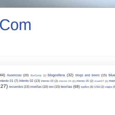
 Com
(44)
blogosfera
(32)
blu
Ausencias
(20)
blogs and beers
(15)
BarCamp
(1)
Intento 01
(7)
Intento 02
(13)
man
intento 03
(2)
intento 05
(2)
intento 04
(1)
loxab07
(1)
127)
teorías
(68)
recuerdos
(15)
reseñas
(10)
sex
(15)
topfive
(6)
USA
(2)
viajes
(