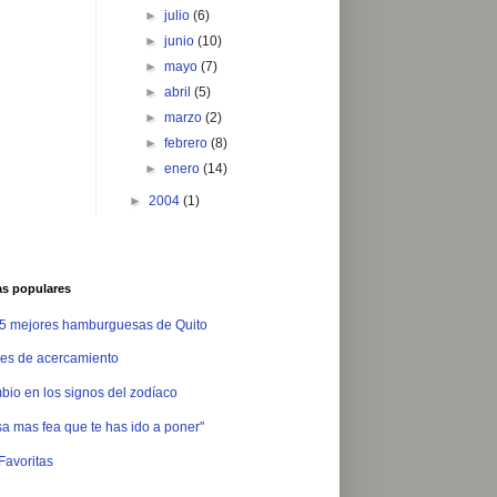
►
julio
(6)
►
junio
(10)
►
mayo
(7)
►
abril
(5)
►
marzo
(2)
►
febrero
(8)
►
enero
(14)
►
2004
(1)
as populares
 5 mejores hamburguesas de Quito
es de acercamiento
io en los signos del zodíaco
a mas fea que te has ido a poner"
Favoritas