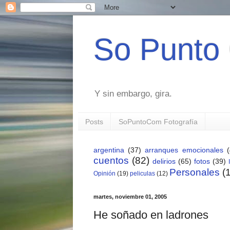
So Punto
Y sin embargo, gira.
Posts
SoPuntoCom Fotografía
argentina
(37)
arranques emocionales
cuentos
(82)
delirios
(65)
fotos
(39)
Personales
(
Opinión
(19)
peliculas
(12)
martes, noviembre 01, 2005
He soñado en ladrones