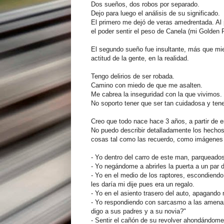
Dos sueños, dos robos por separado.
Dejo para luego el análisis de su significado.
El primero me dejó de veras amedrentada. Al p
el poder sentir el peso de Canela (mi Golden R
El segundo sueño fue insultante, más que miedo
actitud de la gente, en la realidad.
Tengo delirios de ser robada.
Camino con miedo de que me asalten.
Me cabrea la inseguridad con la que vivimos.
No soporto tener que ser tan cuidadosa y ten
Creo que todo nace hace 3 años, a partir de e
No puedo describir detalladamente los hechos,
cosas tal como las recuerdo, como imágenes
- Yo dentro del carro de este man, parqueados
- Yo negándome a abrirles la puerta a un par
- Yo en el medio de los raptores, escondiendo
les daría mi dije pues era un regalo.
- Yo en el asiento trasero del auto, apagando
- Yo respondiendo con sarcasmo a las amenaza
digo a sus padres y a su novia?"
- Sentir el cañón de su revolver ahondándome