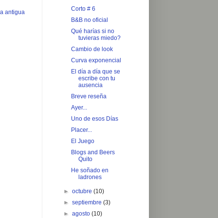
Corto # 6
a antigua
B&B no oficial
Qué harías si no
tuvieras miedo?
Cambio de look
Curva exponencial
El dí­a a dí­a que se
escribe con tu
ausencia
Breve reseña
Ayer...
Uno de esos Días
Placer...
El Juego
Blogs and Beers
Quito
He soñado en
ladrones
►
octubre
(10)
►
septiembre
(3)
►
agosto
(10)