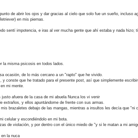
unto de abrir los ojos y dar gracias al cielo que solo fue un sueño, incluso a
etriever) en mis piernas.
 sentí­ impotencia, e iras al ver mucha gente que ahí­ estaba y nada hizo; tí
er la misma psicosis en todos lados.
sa ocasión, de lo más cercano a un "rapto" que he vivido.
 y conste que he tratado para el presente post, así que simplemente escribir
 en mi mente.
 justo afuera de la casa de mi abuela Nunca los vi venir
 de extraños, y ellos apuntándome de frente con sus armas.
 mis brazaletes debajo de las mangas, mientras a insultos les decía que "ni
 mi celular y escondiéndolo en mi bota.
s de violación, y por dentro con el único miedo de "y si le matan a mi amig
 en la nuca