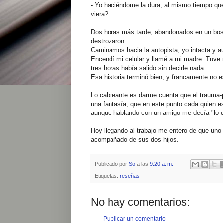
- Yo haciéndome la dura, al mismo tiempo que
viera?
Dos horas más tarde, abandonados en un bosq
destrozaron.
Caminamos hacia la autopista, yo intacta y a
Encendí mi celular y llamé a mi madre. Tuve
tres horas habí­a salido sin decirle nada.
Esa historia terminó bien, y francamente no 
Lo cabreante es darme cuenta que el trauma-p
una fantasía, que en este punto cada quien e
aunque hablando con un amigo me decía "lo de
Hoy llegando al trabajo me entero de que uno
acompañado de sus dos hijos.
Publicado por
So
a las
9:20 a. m.
Etiquetas:
reseñas
No hay comentarios:
Publicar un comentario