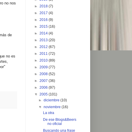
ro no nos
►
2018
(7)
►
2017
(4)
►
2016
(9)
►
2015
(16)
►
2014
(4)
 más de
►
2013
(20)
►
2012
(67)
►
2011
(72)
que no es
►
2010
(89)
rtes,
eor"
►
2009
(77)
►
2008
(52)
►
2007
(36)
►
2006
(97)
▼
2005
(101)
►
diciembre
(10)
▼
noviembre
(16)
La otra
De ese Blogs&Beers
no oficial
Buscando una frase