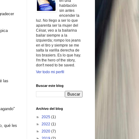
en una
habitación
sin antes
gradecer
encender la
luz. No llego a ser lo que
aparenta ser la mujer del
­pica
César, veo a la bailarina
bailar siempre a la
izquierda; rompo los jeans
en el tiro y siempre se me
salta la varilla derecha de
los brasiers. Es lo que hay.
I'm the hero of the story,
don't need to be saved.
Ver todo mi perfil
é las
Buscar este blog
 cagando"
Archivo del blog
►
2025
(1)
►
2022
(1)
o, qué les
►
2020
(7)
►
2019
(2)