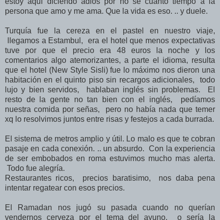
estoy aquí diciendo adiós por no sé cuánto tiempo a la
persona que amo y me ama. Que la vida es eso. .. y duele.
Turquía fue la cereza en el pastel en nuestro viaje,
llegamos a Estambul, era el hotel que menos expectativas
tuve por que el precio era 48 euros la noche y los
comentarios algo atemorizantes, a parte el idioma, resulta
que el hotel (New Style Sisli) fue lo máximo nos dieron una
habitación en el quinto piso sin recargos adicionales, todo
lujo y bien servidos, hablaban inglés sin problemas. El
resto de la gente no tan bien con el inglés, pedíamos
nuestra comida por señas, pero no había nada que temer
xq lo resolvimos juntos entre risas y festejos a cada burrada.
El sistema de metros amplio y útil. Lo malo es que te cobran
pasaje en cada conexión. .. un absurdo. Con la experiencia
de ser embobados en roma estuvimos mucho mas alerta.
Todo fue alegría.
Restaurantes ricos, precios baratisimo, nos daba pena
intentar regatear con esos precios.
El Ramadan nos jugó su pasada cuando no querían
vendernos cerveza por el tema del ayuno, o sería la