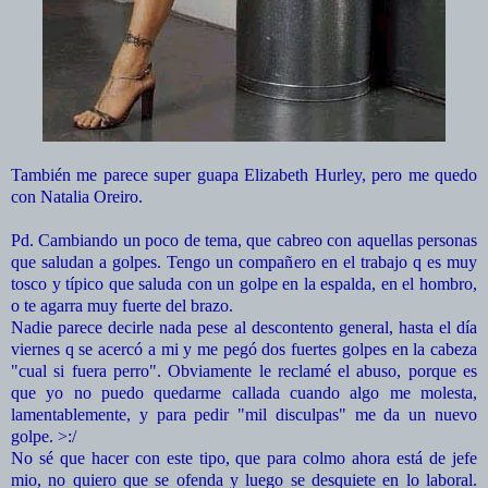
También me parece super guapa Elizabeth Hurley, pero me quedo
con Natalia Oreiro.
Pd. Cambiando un poco de tema, que cabreo con aquellas personas
que saludan a golpes. Tengo un compañero en el trabajo q es muy
tosco y típico que saluda con un golpe en la espalda, en el hombro,
o te agarra muy fuerte del brazo.
Nadie parece decirle nada pese al descontento general, hasta el día
viernes q se acercó a mi y me pegó dos fuertes golpes en la cabeza
"cual si fuera perro". Obviamente le reclamé el abuso, porque es
que yo no puedo quedarme callada cuando algo me molesta,
lamentablemente, y para pedir "mil disculpas" me da un nuevo
golpe. >:/
No sé que hacer con este tipo, que para colmo ahora está de jefe
mio, no quiero que se ofenda y luego se desquiete en lo laboral.