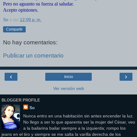
Pero no aguanto su fuerza al saludar.
Acepto opiniones.
So
a las
12:09 p. m.
Compartir
No hay comentarios:
Publicar un comentario
‹
›
Inicio
Ver versión web
BLOGGER PROFILE
So
Nunca entro en una habitación sin antes encender la luz.
No llego a ser lo que aparenta ser la mujer del César, veo
a la bailarina bailar siempre a la izquierda; rompo los
jeans en el tiro y siempre se me salta la varilla derecha de los