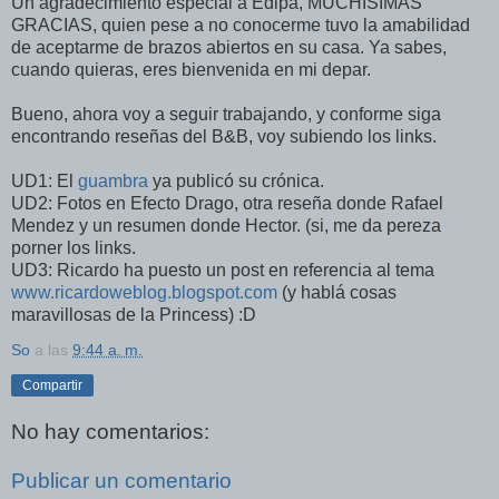
Un agradecimiento especial a Edipa, MUCHISIMAS
GRACIAS, quien pese a no conocerme tuvo la amabilidad
de aceptarme de brazos abiertos en su casa. Ya sabes,
cuando quieras, eres bienvenida en mi depar.
Bueno, ahora voy a seguir trabajando, y conforme siga
encontrando reseñas del B&B, voy subiendo los links.
UD1: El
guambra
ya publicó su crónica.
UD2: Fotos en Efecto Drago, otra reseña donde Rafael
Mendez y un resumen donde Hector. (si, me da pereza
porner los links.
UD3: Ricardo ha puesto un post en referencia al tema
www.ricardoweblog.blogspot.com
(y hablá cosas
maravillosas de la Princess) :D
So
a las
9:44 a. m.
Compartir
No hay comentarios:
Publicar un comentario