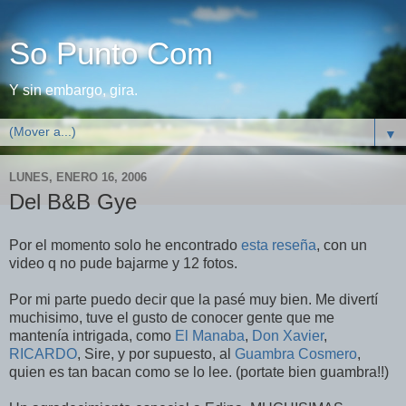
So Punto Com
Y sin embargo, gira.
▼
LUNES, ENERO 16, 2006
Del B&B Gye
Por el momento solo he encontrado
esta reseña
, con un
video q no pude bajarme y 12 fotos.
Por mi parte puedo decir que la pasé muy bien. Me divertí
muchisimo, tuve el gusto de conocer gente que me
mantenía intrigada, como
El Manaba
,
Don Xavier
,
RICARDO
, Sire, y por supuesto, al
Guambra Cosmero
,
quien es tan bacan como se lo lee. (portate bien guambra!!)